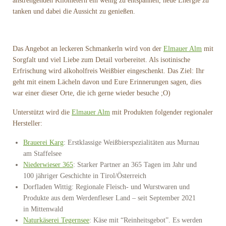
anstrengenden Kilometern ein wenig zu entspannen, neue Energie zu
tanken und dabei die Aussicht zu genießen.
Das Angebot an leckeren Schmankerln wird von der
Elmauer Alm
mit
Sorgfalt und viel Liebe zum Detail vorbereitet. Als isotinische
Erfrischung wird alkoholfreis Weißbier eingeschenkt. Das Ziel: Ihr
geht mit einem Lächeln davon und Eure Erinnerungen sagen, dies
war einer dieser Orte, die ich gerne wieder besuche ;O)
Unterstützt wird die
Elmauer Alm
mit Produkten folgender regionaler
Hersteller:
Brauerei Karg
: Erstklassige Weißbierspezialitäten aus Murnau
am Staffelsee
Niederwieser 365
: Starker Partner an 365 Tagen im Jahr und
100 jähriger Geschichte in Tirol/Österreich
Dorfladen Wittig: Regionale Fleisch- und Wurstwaren und
Produkte aus dem Werdenfleser Land – seit September 2021
in Mittenwald
Naturkäserei Tegernsee
: Käse mit “Reinheitsgebot”. Es werden