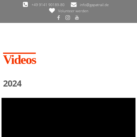
Zum
+49 9141 90189-80
info@gapatrail.de
Inhalt
Volunteer werden
springen
Videos
2024