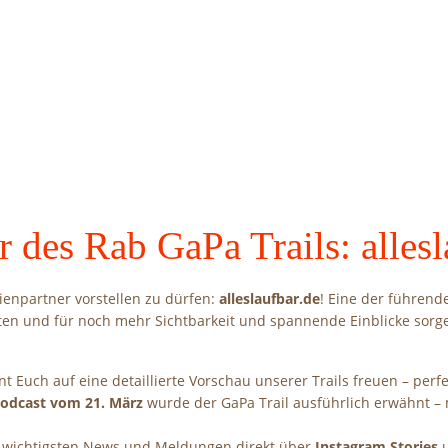
 des Rab GaPa Trails: allesl
ienpartner vorstellen zu dürfen:
alleslaufbar.de
! Eine der führend
iten und für noch mehr Sichtbarkeit und spannende Einblicke sorg
nt Euch auf eine detaillierte Vorschau unserer Trails freuen – perf
Podcast vom 21. März
wurde der GaPa Trail ausführlich erwähnt –
ie wichtigsten News und Meldungen direkt über
Instagram Stories
u