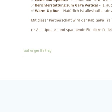
✅
Berichterstattung zum GaPa Vertical
– Ja, au
✅
Warm-Up Run
– Natürlich ist alleslaufbar.d
Mit dieser Partnerschaft wird der Rab GaPa Tra
👉 Alle Updates und spannende Einblicke findet
Post
vorheriger Beitrag
navigation