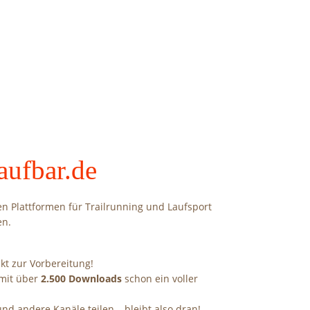
aufbar.de
en Plattformen für Trailrunning und Laufsport
en.
ekt zur Vorbereitung!
 mit über
2.500 Downloads
schon ein voller
nd andere Kanäle teilen – bleibt also dran!