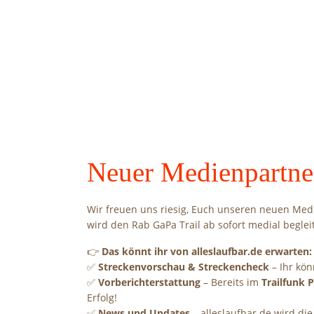
Neuer Medienpartner
Wir freuen uns riesig, Euch unseren neuen Med
wird den Rab GaPa Trail ab sofort medial begle
👉
Das könnt ihr von alleslaufbar.de erwarten:
✅
Streckenvorschau & Streckencheck
– Ihr kön
✅
Vorberichterstattung
– Bereits im
Trailfunk 
Erfolg!
✅
News und Updates
– alleslaufbar.de wird d